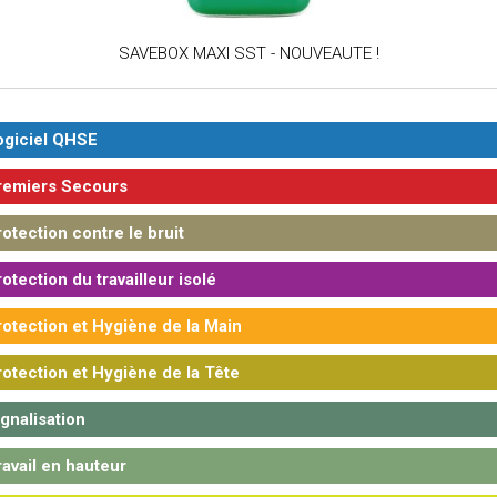
SAVEBOX MAXI SST - NOUVEAUTE !
giciel QHSE
emiers Secours
otection contre le bruit
otection du travailleur isolé
otection et Hygiène de la Main
otection et Hygiène de la Tête
gnalisation
avail en hauteur