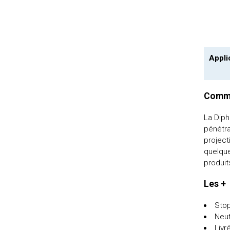
Appli
Comme
La Diph
pénétra
project
quelque
produi
Les +
Stop
Neut
Livr