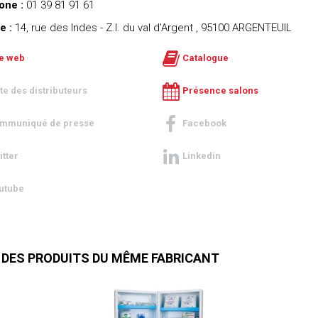
one :
01 39 81 91 61
e :
14, rue des Indes - Z.I. du val d'Argent , 95100 ARGENTEUIL
te web
Catalogue
ste des distributeurs
Présence salons
mmuniqué de presse
Facebook
itter
Linkedin
utube
 DES PRODUITS DU MÊME FABRICANT