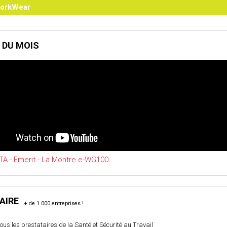
orkWear
 DU MOIS
A - Emerit - La Montre e-WG100
AIRE
ous les prestataires de la Santé et Sécurité au Travail