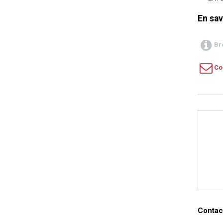
En sav
Br
Co
Contact