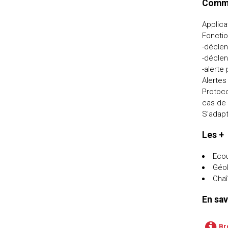
Comme
Applica
Fonctio
-déclen
-déclen
-alert
Alertes
Protoco
cas de 
S'adapt
Les +
Ecou
Géol
Chaî
En sav
Br