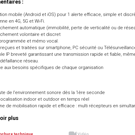
ntaires :
tion mobile (Android et iOS) pour 1 alerte efficace, simple et discr
nne en 4G, 5G et Wi-Fi.
chement automatique (immobilité, perte de verticalité ou de rése
chement volontaire et discret
e programmée et mémo vocal.
 reçues et traitées sur smartphone, PC sécurité ou Télésurveillanc
le IP breveté garantissant une transmission rapide et fiable, mêm
défaillance réseau.
e aux besoins spécifiques de chaque organisation
te de l'environnement sonore dès la 1ère seconde
ocalisation indoor et outdoor en temps réel
ne de mobilisation rapide et efficace : multi récepteurs en simulta
oir plus
ochure technique
Vidéo