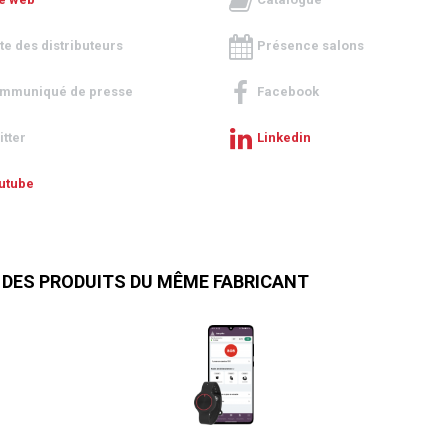
ste des distributeurs
Présence salons
mmuniqué de presse
Facebook
itter
Linkedin
utube
 DES PRODUITS DU MÊME FABRICANT