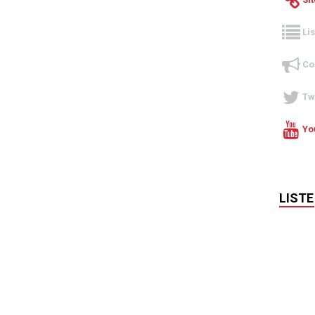
Li
Co
Tw
Yo
LISTE