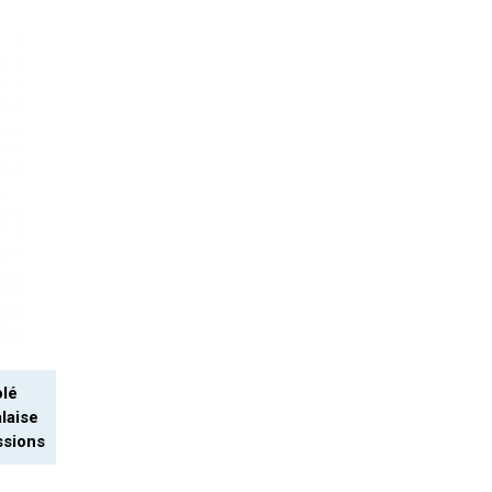
olé
laise
ssions