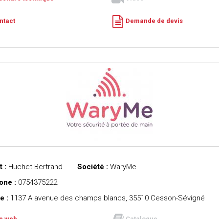
ntact
Demande de devis
 :
Huchet Bertrand
Société :
WaryMe
one :
0754375222
e :
1137 A avenue des champs blancs, 35510 Cesson-Sévigné
te web
Catalogue