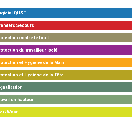
giciel QHSE
emiers Secours
otection contre le bruit
otection du travailleur isolé
otection et Hygiène de la Main
otection et Hygiène de la Tête
gnalisation
avail en hauteur
orkWear