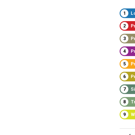
1
Lo
2
Pr
3
Pr
4
Pr
5
Pr
6
Pr
7
Si
8
Tr
9
W