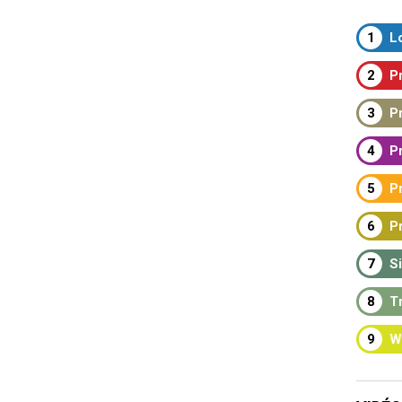
1
Lo
2
Pr
3
Pr
4
Pr
5
Pr
6
Pr
7
Si
8
Tr
9
W