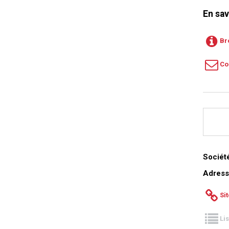
En sav
Br
Co
Société
Adress
Si
Li