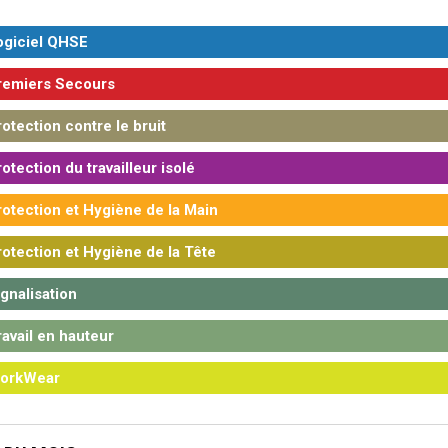
giciel QHSE
emiers Secours
otection contre le bruit
otection du travailleur isolé
otection et Hygiène de la Main
otection et Hygiène de la Tête
gnalisation
avail en hauteur
orkWear