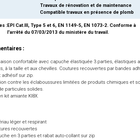
Travaux de rénovation et de maintenance
Compatible travaux en présence de plomb
s :
EPI Cat.III, Type 5 et 6, EN 1149-5, EN 1073-2. Conforme à
l'arrêté du 07/03/2013 du ministère du travail.
ntaires :
ison confortable avec capuche élastiquée 3 parties, élastiques 
s, à la taille et aux chevilles. Coutures recouvertes par bandes ad
t adhésif sur zip.
ion contre les éclaboussures limitées de produits chimiques et s
e particules solides.
en kit amiante KI8X.
riau léger et respirant
ures recouvertes
che en 3 parties et rabat auto-collant sur zip