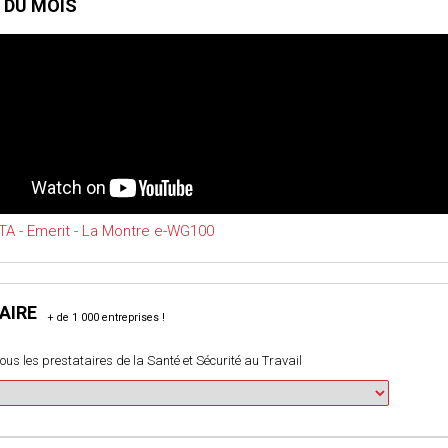
 DU MOIS
A - Emerit - La Montre e-WG100
AIRE
ous les prestataires de la Santé et Sécurité au Travail