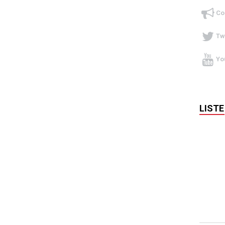
Co
Tw
Yo
LISTE