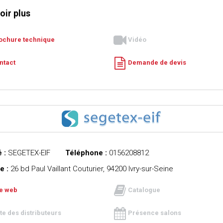
oir plus
ochure technique
Vidéo
ntact
Demande de devis
 :
SEGETEX-EIF
Téléphone :
0156208812
e :
26 bd Paul Vaillant Couturier, 94200 Ivry-sur-Seine
te web
Catalogue
ste des distributeurs
Présence salons