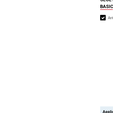
BASIC
Ant
Appli