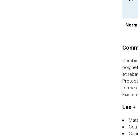
Norme
Comme
Combina
poignet
et raba
Protect
forme d
Existe 
Les +
Maté
Cout
Capu